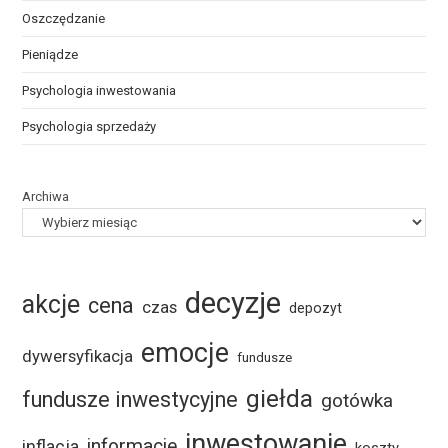
Oszczędzanie
Pieniądze
Psychologia inwestowania
Psychologia sprzedaży
Archiwa
decyzje
akcje
cena
czas
depozyt
emocje
dywersyfikacja
fundusze
giełda
fundusze inwestycyjne
gotówka
inwestowanie
informacje
inflacja