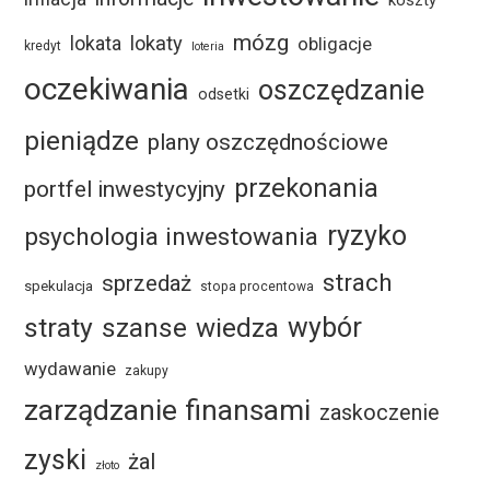
koszty
mózg
lokaty
lokata
obligacje
kredyt
loteria
oczekiwania
oszczędzanie
odsetki
pieniądze
plany oszczędnościowe
przekonania
portfel inwestycyjny
ryzyko
psychologia inwestowania
strach
sprzedaż
spekulacja
stopa procentowa
straty
szanse
wybór
wiedza
wydawanie
zakupy
zarządzanie finansami
zaskoczenie
zyski
żal
złoto