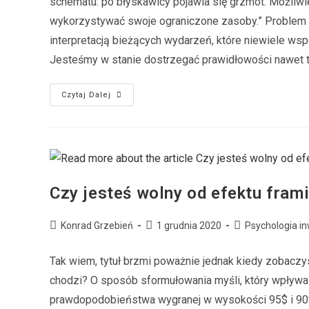
schematu: po błyskawicy pojawia się grzmot. Możliwi
wykorzystywać swoje ograniczone zasoby.” Problem p
interpretacją bieżących wydarzeń, które niewiele w
Jesteśmy w stanie dostrzegać prawidłowości nawet t
Czytaj Dalej
Czy jesteś wolny od efektu fram
Konrad Grzebień
1 grudnia 2020
Psychologia i
Tak wiem, tytuł brzmi poważnie jednak kiedy zobaczys
chodzi? O sposób sformułowania myśli, który wpływa 
prawdopodobieństwa wygranej w wysokości 95$ i 90