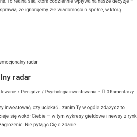
a. To realna siła, która codziennie wpływa na nasze decyzje –
prawia, że ignorujemy złe wiadomości o spółce, w którą
lny radar
stowanie
/
Pieniądze
/
Psychologia inwestowania
0 Komentarzy
zy inwestować, czy uciekać… zanim Ty w ogóle zdążysz to
ieje się wokół Ciebie — w tym wykresy giełdowe i newsy z rynk
agrożenie. Nie pytając Cię o zdanie.