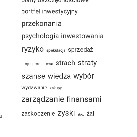
plany oszczędnościowe
portfel inwestycyjny
przekonania
psychologia inwestowania
ryzyko
sprzedaż
spekulacja
straty
strach
stopa procentowa
szanse
wybór
wiedza
wydawanie
zakupy
zarządzanie finansami
zyski
żal
zaskoczenie
złoto
u