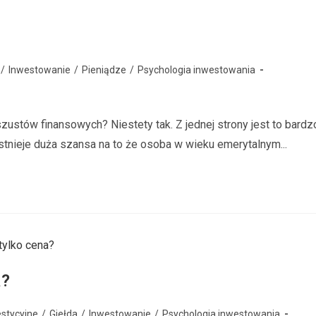
/
Inwestowanie
/
Pieniądze
/
Psychologia inwestowania
zustów finansowych? Niestety tak. Z jednej strony jest to bardz
stnieje duża szansa na to że osoba w wieku emerytalnym...
a?
stycyjne
/
Giełda
/
Inwestowanie
/
Psychologia inwestowania