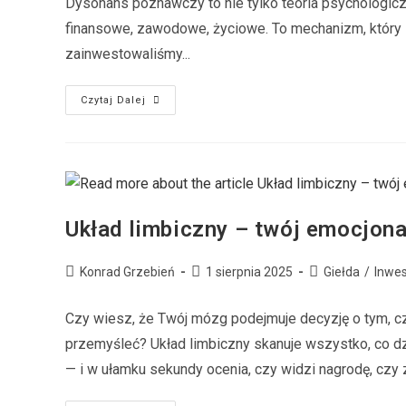
Dysonans poznawczy to nie tylko teoria psychologiczn
finansowe, zawodowe, życiowe. To mechanizm, który s
zainwestowaliśmy...
Czytaj Dalej
Układ limbiczny – twój emocjona
Konrad Grzebień
1 sierpnia 2025
Giełda
/
Inwe
Czy wiesz, że Twój mózg podejmuje decyzję o tym, c
przemyśleć? Układ limbiczny skanuje wszystko, co dz
— i w ułamku sekundy ocenia, czy widzi nagrodę, czy z