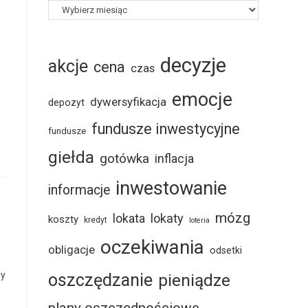
decyzje
akcje
cena
czas
emocje
dywersyfikacja
depozyt
fundusze inwestycyjne
fundusze
giełda
gotówka
inflacja
inwestowanie
informacje
mózg
lokaty
lokata
koszty
kredyt
loteria
oczekiwania
obligacje
odsetki
zy
oszczędzanie
pieniądze