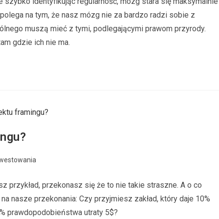
e szybko identyfikując regularność, mózg stara się maksymalnie
olega na tym, że nasz mózg nie za bardzo radzi sobie z
spólnego muszą mieć z tymi, podlegającymi prawom przyrody.
am gdzie ich nie ma.
ingu?
nwestowania
z przykład, przekonasz się że to nie takie straszne. A o co
na nasze przekonania: Czy przyjmiesz zakład, który daje 10%
% prawdopodobieństwa utraty 5$?