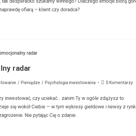
mi, tak desperacko szukamy winnego? Dlaczego emocje biorą gór
 naprawdę ofiarą – klient czy doradca?
lny radar
stowanie
/
Pieniądze
/
Psychologia inwestowania
0 Komentarzy
zy inwestować, czy uciekać… zanim Ty w ogóle zdążysz to
ieje się wokół Ciebie — w tym wykresy giełdowe i newsy z rynk
agrożenie. Nie pytając Cię o zdanie.