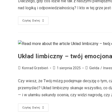
Dlaczego, gdy coś idzie nie tak z naszymi pieniędz
nad logiką i odpowiedzialnością? I kto w tej grze jest
Czytaj Dalej
Układ limbiczny – twój emocjona
Konrad Grzebień
1 sierpnia 2025
Giełda
/
Inwe
Czy wiesz, że Twój mózg podejmuje decyzję o tym, c
przemyśleć? Układ limbiczny skanuje wszystko, co dz
— i w ułamku sekundy ocenia, czy widzi nagrodę, czy z
Czytaj Dalej