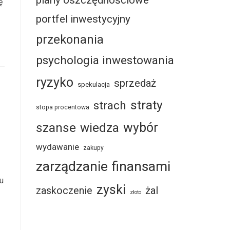
plany oszczędnościowe
ę
portfel inwestycyjny
przekonania
psychologia inwestowania
ryzyko
sprzedaż
spekulacja
straty
strach
stopa procentowa
szanse
wybór
wiedza
wydawanie
zakupy
zarządzanie finansami
u
zyski
żal
zaskoczenie
złoto