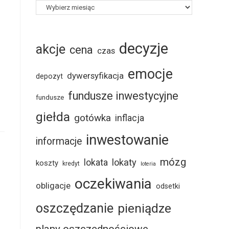
decyzje
akcje
cena
czas
emocje
dywersyfikacja
depozyt
fundusze inwestycyjne
fundusze
giełda
gotówka
inflacja
inwestowanie
informacje
mózg
lokaty
lokata
koszty
kredyt
loteria
oczekiwania
obligacje
odsetki
oszczędzanie
pieniądze