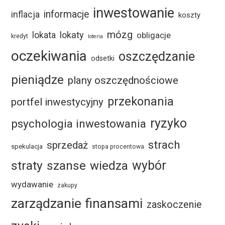
inwestowanie
informacje
inflacja
koszty
mózg
lokaty
lokata
obligacje
kredyt
loteria
oczekiwania
oszczędzanie
odsetki
pieniądze
plany oszczędnościowe
przekonania
portfel inwestycyjny
ryzyko
psychologia inwestowania
strach
sprzedaż
spekulacja
stopa procentowa
straty
szanse
wybór
wiedza
wydawanie
zakupy
zarządzanie finansami
zaskoczenie