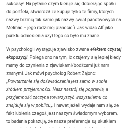
sukcesy! Na pytanie czym kieruje się dobierając spółki
do portfela, stwierdził że kupuje tylko te firmy, których
nazwy brzmią tak samo jak nazwy świąt państwowych na
Melmac – jego rodzimej planecie:). Jak widać Alf jako
punktu odniesienia użył tego co było mu znane.
W psychologii występuje zjawisko zwane
efektem czystej
ekspozycji
. Polega ono na tym, iż czujemy się lepiej kiedy
mamy do czynienia z zjawiskami/bodźcami już nam
znanymi. Jak mówi psycholog Robert Zajonc:
„
Powtarzanie się doświadczenia jest samo w sobie
źródłem przyjemności. Nasz nastrój się poprawia, a
przyjemność zaczyna towarzyszyć wszystkiemu co
znajduje się w pobliżu
„. I nawet jeżeli wydaje nam się, że
fakt lubienia czegoś jest naszym świadomym wyborem,
to badania pokazują, że nasze preferencje są skutkiem