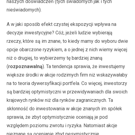
naszych doświadczeń (tych świadomych jak i tych
nieświadomych).
A w jaki sposób efekt czystej ekspozycji wpływa na
decyzje inwestycyjne? Cóż, jeżeli ludzie wybierają
rzeczy, które są im znane, to kiedy mamy do wyboru dwie
opcje obarczone ryzykiem, a o jednej z nich wiemy więcej
niż o drugiej, to wybierzemy tę bardziej znaną
(
rozpoznawalną
). Ta tendencja sprawia, że inwestujemy
większe środki w akcje rodzimych firm niż wskazywałaby
na to teoria dywersyfikacji portfela. Co więcej, inwestorzy
są bardziej optymistyczni w przewidywaniach dla swoich
krajowych rynków niż dla rynków zagranicznych. Ta
skłonność do inwestowania w akcje znanych im spółek
sprawia, że zbyt optymistycznie oceniają je pod
względem poziomu zwrotu i ryzyka. Natomiast akcje
nieznane są ocenianie zbyt pesymistycznie.