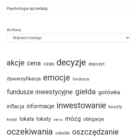
Psychologia sprzedaży
Archiwa
decyzje
akcje
cena
czas
depozyt
emocje
dywersyfikacja
fundusze
giełda
fundusze inwestycyjne
gotówka
inwestowanie
informacje
inflacja
koszty
mózg
lokaty
lokata
obligacje
kredyt
loteria
oczekiwania
oszczędzanie
odsetki