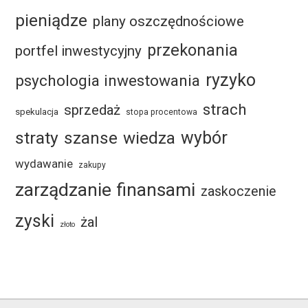
pieniądze
plany oszczędnościowe
przekonania
portfel inwestycyjny
ryzyko
psychologia inwestowania
strach
sprzedaż
spekulacja
stopa procentowa
straty
szanse
wybór
wiedza
wydawanie
zakupy
zarządzanie finansami
zaskoczenie
zyski
żal
złoto