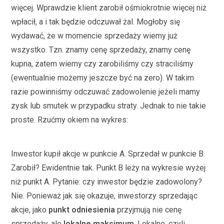
więcej. Wprawdzie klient zarobił ośmiokrotnie więcej niż
wpłacił, a i tak będzie odczuwał żal. Mogłoby się
wydawać, że w momencie sprzedaży wiemy już
wszystko. Tzn. znamy cenę sprzedaży, znamy cenę
kupna, zatem wiemy czy zarobiliśmy czy straciliśmy
(ewentualnie możemy jeszcze być na zero). W takim
razie powinniśmy odczuwać zadowolenie jeżeli mamy
zysk lub smutek w przypadku straty. Jednak to nie takie
proste. Rzućmy okiem na wykres:
Inwestor kupił akcje w punkcie A. Sprzedał w punkcie B.
Zarobił? Ewidentnie tak. Punkt B leży na wykresie wyżej
niż punkt A. Pytanie: czy inwestor będzie zadowolony?
Nie. Ponieważ jak się okazuje, inwestorzy sprzedając
akcje, jako
punkt odniesienia
przyjmują nie cenę
sprzedaży, ale
lokalne maksimum
. Lokalne, czyli