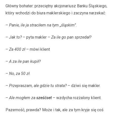
Główny bohater: przeciętny akcjonariusz Banku Śląskiego,
który wchodzi do biura maklerskiego i zaczyna narzekać:
–
Panie, ile ja straciłem na tym „śląskim”.
–
Jak to?
– pyta makler –
Za ile go pan sprzedał?
–
Za 400 zł
– mówi klient
–
A za ile pan kupił?
–
No, za 50 zł.
–
Przepraszam, ale gdzie tu strata?
– dziwi się makler.
–
Ale mogłem za
sześćset
– wzdycha rozżalony klient.
Pazerność, prawda? Może i tak, ale za tym kryje się coś