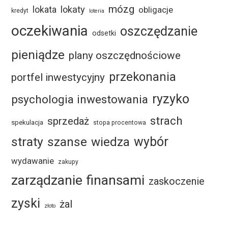
mózg
lokaty
lokata
obligacje
kredyt
loteria
oczekiwania
oszczędzanie
odsetki
pieniądze
plany oszczędnościowe
przekonania
portfel inwestycyjny
ryzyko
psychologia inwestowania
strach
sprzedaż
spekulacja
stopa procentowa
straty
szanse
wybór
wiedza
wydawanie
zakupy
zarządzanie finansami
zaskoczenie
zyski
żal
złoto