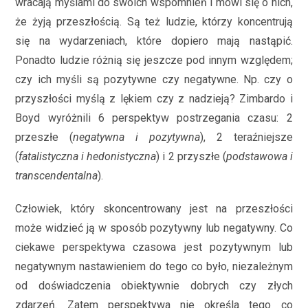
wracają myślami do swoich wspomnień i mówi się o nich,
że żyją przeszłością. Są też ludzie, którzy koncentrują
się na wydarzeniach, które dopiero mają nastąpić.
Ponadto ludzie różnią się jeszcze pod innym względem;
czy ich myśli są pozytywne czy negatywne. Np. czy o
przyszłości myślą z lękiem czy z nadzieją? Zimbardo i
Boyd wyróżnili 6 perspektyw postrzegania czasu: 2
przeszłe (
negatywna i pozytywna
), 2 teraźniejsze
(
fatalistyczna i hedonistyczna
) i 2 przyszłe (
podstawowa i
transcendentalna
).
Człowiek, który skoncentrowany jest na przeszłości
może widzieć ją w sposób pozytywny lub negatywny. Co
ciekawe perspektywa czasowa jest pozytywnym lub
negatywnym nastawieniem do tego co było, niezależnym
od doświadczenia obiektywnie dobrych czy złych
zdarzeń. Zatem perspektywa nie określa tego co