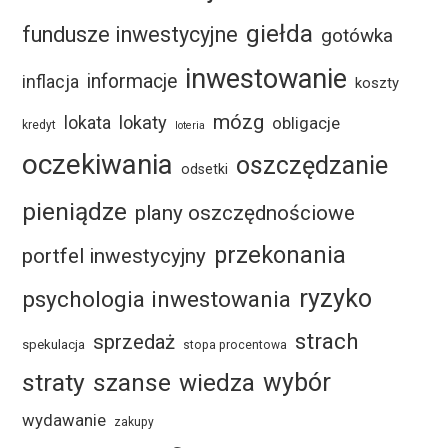
giełda
fundusze inwestycyjne
gotówka
inwestowanie
informacje
inflacja
koszty
mózg
lokaty
lokata
obligacje
kredyt
loteria
oczekiwania
oszczędzanie
odsetki
pieniądze
plany oszczędnościowe
przekonania
portfel inwestycyjny
ryzyko
psychologia inwestowania
strach
sprzedaż
spekulacja
stopa procentowa
straty
szanse
wybór
wiedza
wydawanie
zakupy