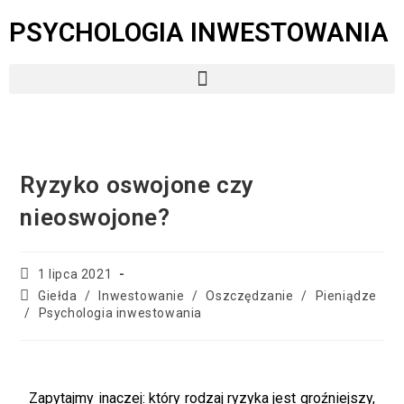
PSYCHOLOGIA INWESTOWANIA
Ryzyko oswojone czy
nieoswojone?
1 lipca 2021
Giełda
/
Inwestowanie
/
Oszczędzanie
/
Pieniądze
/
Psychologia inwestowania
Zapytajmy inaczej: który rodzaj ryzyka jest groźniejszy,