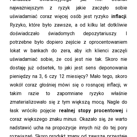
najważniejszym z ryzyk jakie zaczęło sobie
uświadamiać coraz więcej osób jest ryzyko
inflacji
.
Ryzyko, które było zawsze, a od kilku lat dotkliwie
doświadczało świadomych depozytariuszy. I
potrzebne było dopiero zejście z oprocentowaniem
lokat w bankach do zera, aby ich klienci zaczęli
uświadamiać sobie, że coś jest nie tak. Skoro nie
dostaję już odsetek, to jaki jest sens deponowania
pieniędzy na 3, 6 czy 12 miesięcy? Mało tego, skoro
wokół coraz głośniej mówi się o rosnącej inflacji, w
takim razie to zapomniane ryzyko właśnie
zmaterializowało się z tym większą mocą. Nagle do
łask wróciło pojęcie
realnej stopy procentowej
i
coraz większego znaku minus. Okazało się, że warto
nadstawić ucha na propozycje innych niż do tej pory
rozwiązań. Skoro produkt znany od zawsze przestaje