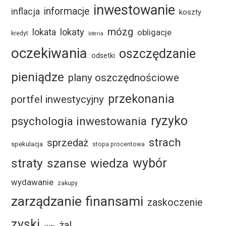
inwestowanie
informacje
inflacja
koszty
mózg
lokaty
lokata
obligacje
kredyt
loteria
oczekiwania
oszczędzanie
odsetki
pieniądze
plany oszczędnościowe
przekonania
portfel inwestycyjny
ryzyko
psychologia inwestowania
strach
sprzedaż
spekulacja
stopa procentowa
straty
szanse
wybór
wiedza
wydawanie
zakupy
zarządzanie finansami
zaskoczenie
zyski
żal