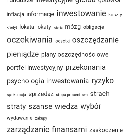
gotówka
inwestowanie
informacje
inflacja
koszty
mózg
lokaty
lokata
obligacje
kredyt
loteria
oczekiwania
oszczędzanie
odsetki
pieniądze
plany oszczędnościowe
przekonania
portfel inwestycyjny
ryzyko
psychologia inwestowania
strach
sprzedaż
spekulacja
stopa procentowa
straty
szanse
wybór
wiedza
wydawanie
zakupy
zarządzanie finansami
zaskoczenie