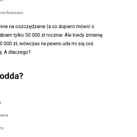
ie
nie finansami
mnie na oszczędzanie (a co dopiero mówić o
abiam tylko 50 000 zł rocznie. Ale kiedy zmienię
00 000 zł, wówczas na pewno uda mi się coś
ię. A dlaczego?
 odda?
e
a
wania
ze