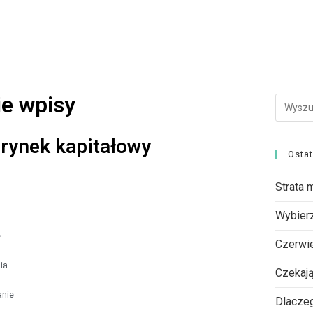
ie wpisy
 rynek kapitałowy
Osta
Strata 
Wybierz
e
Czerwie
ia
Czekają
anie
Dlaczeg