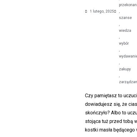
przekonan
1 lutego, 2025
,
szanse
,
wiedza
,
wybór
,
wydawani
,
zakupy
,
zarządzan
Czy pamiętasz to uczuc
dowiadujesz się, że cias
skończyło? Albo to uczu
stojąca tuż przed tobą 
kostki masła będącego w