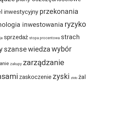
przekonania
el inwestycyjny
ryzyko
hologia inwestowania
strach
sprzedaż
ja
stopa procentowa
y
szanse
wybór
wiedza
zarządzanie
anie
zakupy
nsami
zyski
żal
zaskoczenie
złoto