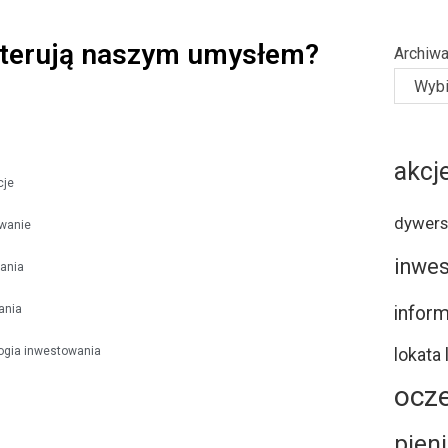
sterują naszym umysłem?
Archiw
akcj
cje
dywers
wanie
inwes
ania
ania
inform
ogia inwestowania
lokata
ocz
pien