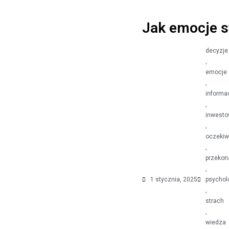
Jak emocje 
decyzje
,
emocje
,
informa
,
inwesto
,
oczekiw
,
przekon
,
1 stycznia, 2025
psychol
,
strach
,
wiedza