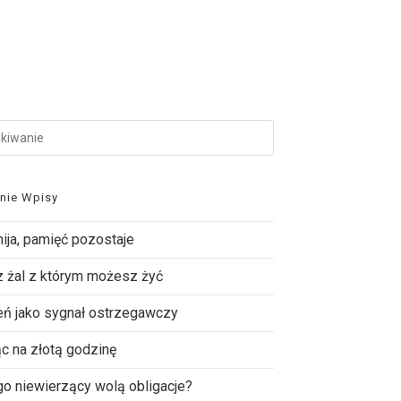
tnie Wpisy
mija, pamięć pozostaje
 żal z którym możesz żyć
ń jako sygnał ostrzegawczy
c na złotą godzinę
o niewierzący wolą obligacje?