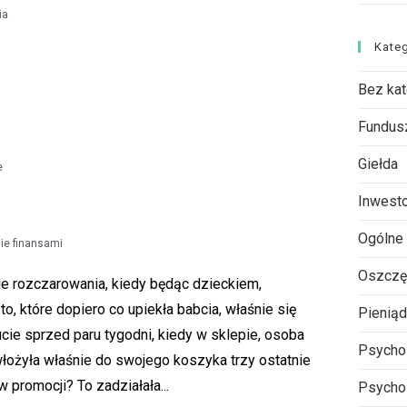
ia
Kate
Bez kat
Fundus
Giełda
e
Inwest
Ogólne
ie finansami
Oszczę
ie rozczarowania, kiedy będąc dzieckiem,
to, które dopiero co upiekła babcia, właśnie się
Pienią
cie sprzed paru tygodni, kiedy w sklepie, osoba
Psycho
włożyła właśnie do swojego koszyka trzy ostatnie
 promocji? To zadziałała...
Psycho