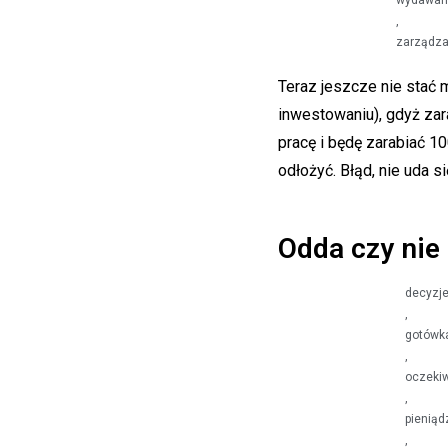
wydawan
,
zarządza
Teraz jeszcze nie stać 
inwestowaniu), gdyż zar
pracę i będę zarabiać 1
odłożyć. Błąd, nie uda s
Odda czy nie
decyzj
,
gotówk
,
oczeki
,
pieniąd
,