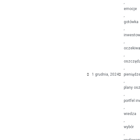
,
emocje
,
gotówka
,
inwestow
,
oczekiwa
,
oszczęd
,
1 grudnia, 2024
pieniądz
,
plany os
,
portfel i
,
wiedza
,
wybór
,