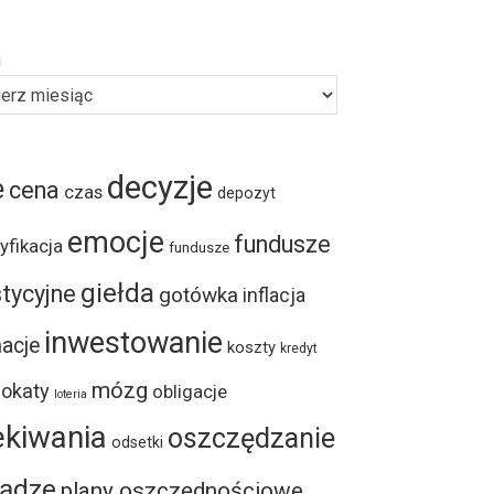
a
decyzje
e
cena
czas
depozyt
emocje
fundusze
yfikacja
fundusze
giełda
tycyjne
gotówka
inflacja
inwestowanie
acje
koszty
kredyt
mózg
lokaty
obligacje
loteria
ekiwania
oszczędzanie
odsetki
iądze
plany oszczędnościowe