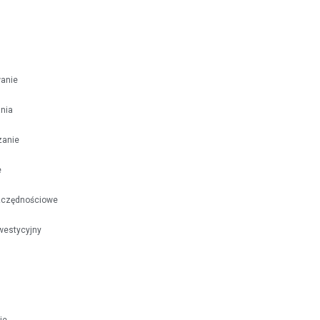
anie
nia
zanie
e
zczędnościowe
nwestycyjny