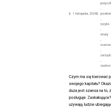
pożycz
,
1 listopada, 2024
przeko
,
ryzyko
,
straty
,
szanse
,
zarząd
,
zaskoc
Czym ma się kierować p
swojego kapitału? Okazu
duża jest szansa na to, 
posługuje. Zaskakujące?
używają ludzie ubiegając