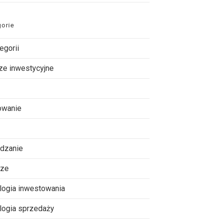
gorie
egorii
ze inwestycyjne
owanie
dzanie
dze
logia inwestowania
logia sprzedaży