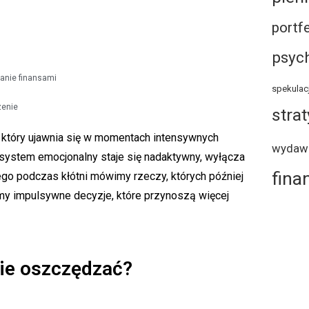
portf
psyc
anie finansami
spekulac
zenie
strat
który ujawnia się w momentach intensywnych
wydaw
dy system emocjonalny staje się nadaktywny, wyłącza
fina
ego podczas kłótni mówimy rzeczy, których później
emy impulsywne decyzje, które przynoszą więcej
ie oszczędzać?