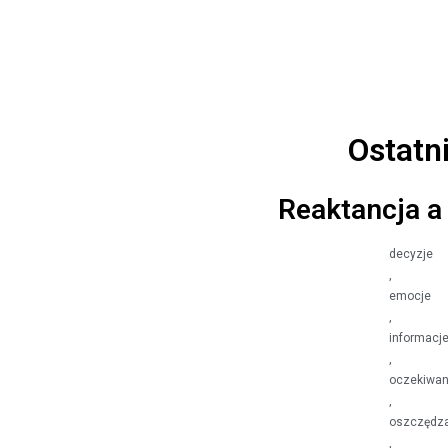
Ostatn
Reaktancja a
decyzje
,
emocje
,
informacj
,
oczekiwan
,
oszczędz
,