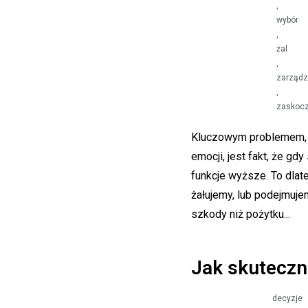
,
wybór
,
żal
,
zarządz
,
zaskoc
Kluczowym problemem, 
emocji, jest fakt, że g
funkcje wyższe. To dlat
żałujemy, lub podejmuj
szkody niż pożytku...
Jak skuteczn
decyzje