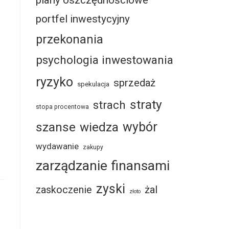
plany oszczędnościowe
portfel inwestycyjny
przekonania
psychologia inwestowania
ryzyko
sprzedaż
spekulacja
straty
strach
stopa procentowa
szanse
wybór
wiedza
wydawanie
zakupy
zarządzanie finansami
zyski
żal
zaskoczenie
złoto