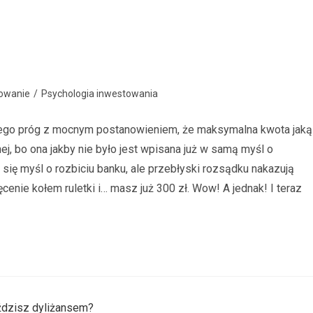
owanie
/
Psychologia inwestowania
 jego próg z mocnym postanowieniem, że maksymalna kwota jaką
j, bo ona jakby nie było jest wpisana już w samą myśl o
 się myśl o rozbiciu banku, ale przebłyski rozsądku nakazują
nie kołem ruletki i… masz już 300 zł. Wow! A jednak! I teraz