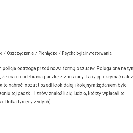
ne
/
Oszczędzanie
/
Pieniądze
/
Psychologia inwestowania
ch policja ostrzega przed nową formą oszustw. Polega ona na ty
 że ma do odebrania paczkę z zagranicy. I aby ją otrzymać nale
na to nabrać, oszust szedł krok dalej i kolejnym żądaniem było
e tej paczki. I znów znaleźli się ludzie, którzy wpłacali te
t kilka tysięcy złotych).