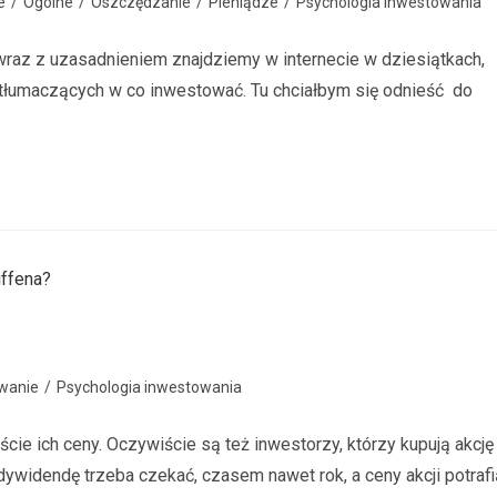
e
/
Ogólne
/
Oszczędzanie
/
Pieniądze
/
Psychologia inwestowania
 wraz z uzasadnieniem znajdziemy w internecie w dziesiątkach,
 tłumaczących w co inwestować. Tu chciałbym się odnieść do
wanie
/
Psychologia inwestowania
ście ich ceny. Oczywiście są też inwestorzy, którzy kupują akcję
dywidendę trzeba czekać, czasem nawet rok, a ceny akcji potrafi