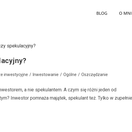
BLOG
O MNI
lacyjny?
e inwestycyjne
/
Inwestowanie
/
Ogólne
/
Oszczędzanie
inwestorem, a nie spekulantem. A czym się różni jeden od
 tym? Inwestor pomnaża majątek, spekulant też. Tylko w zupełni