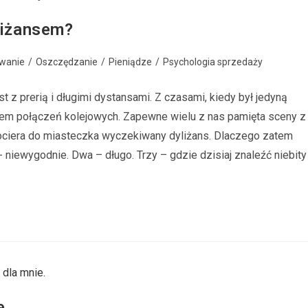
yliżansem?
wanie
/
Oszczędzanie
/
Pieniądze
/
Psychologia sprzedaży
t z prerią i długimi dystansami. Z czasami, kiedy był jedyną
iem połączeń kolejowych. Zapewne wielu z nas pamięta sceny z
dociera do miasteczka wyczekiwany dyliżans. Dlaczego zatem
 niewygodnie. Dwa – długo. Trzy – gdzie dzisiaj znaleźć niebity
e.