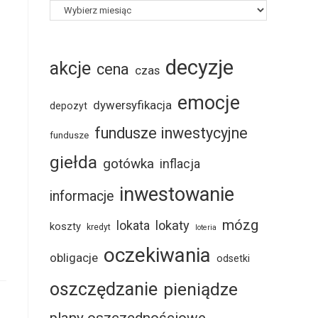
decyzje
akcje
cena
czas
emocje
dywersyfikacja
depozyt
fundusze inwestycyjne
fundusze
giełda
gotówka
inflacja
inwestowanie
informacje
mózg
lokaty
lokata
koszty
kredyt
loteria
oczekiwania
obligacje
odsetki
oszczędzanie
pieniądze