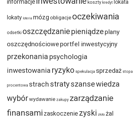
inwestowanie
informacje
lokata
koszty
kredyt
oczekiwania
mózg
lokaty
obligacje
loteria
oszczędzanie
pieniądze
plany
odsetki
oszczędnościowe
portfel inwestycyjny
przekonania
psychologia
ryzyko
inwestowania
sprzedaż
spekulacja
stopa
straty
szanse
wiedza
strach
procentowa
zarządzanie
wybór
wydawanie
zakupy
finansami
zyski
żal
zaskoczenie
złoto