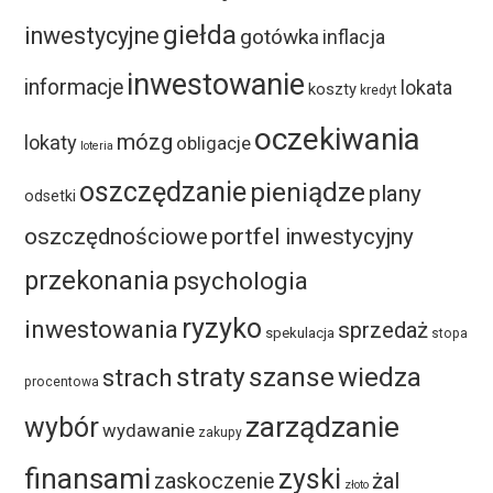
giełda
inwestycyjne
gotówka
inflacja
inwestowanie
informacje
lokata
koszty
kredyt
oczekiwania
mózg
lokaty
obligacje
loteria
oszczędzanie
pieniądze
plany
odsetki
oszczędnościowe
portfel inwestycyjny
przekonania
psychologia
ryzyko
inwestowania
sprzedaż
spekulacja
stopa
straty
szanse
wiedza
strach
procentowa
zarządzanie
wybór
wydawanie
zakupy
finansami
zyski
żal
zaskoczenie
złoto