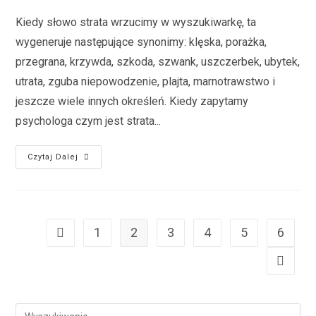
Kiedy słowo strata wrzucimy w wyszukiwarkę, ta
wygeneruje następujące synonimy: klęska, porażka,
przegrana, krzywda, szkoda, szwank, uszczerbek, ubytek,
utrata, zguba niepowodzenie, plajta, marnotrawstwo i
jeszcze wiele innych określeń. Kiedy zapytamy
psychologa czym jest strata...
Czytaj Dalej
1
2
3
4
5
6